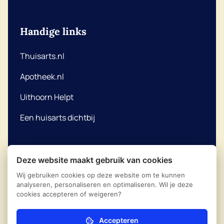
Handige links
Thuisarts.nl
Apotheek.nl
Uithoorn Helpt
Een huisarts dichtbij
Deze website maakt gebruik van cookies
Wij gebruiken cookies op deze website om te kunnen
Klachtenregeling
© 2026
Uithoornse Huisartsen
analyseren, personaliseren en optimaliseren. Wil je deze
Coöperatie
cookies accepteren of weigeren?
Privacyreglement
Aangedreven door Ontzorg.site
Nivel privacy
Accepteren
Noodzakelijk (verplicht)