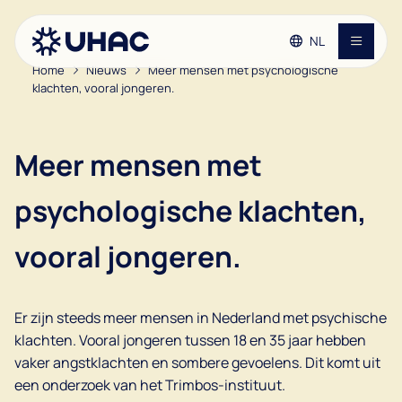
NL
Home
Nieuws
Meer mensen met psychologische
klachten, vooral jongeren.
Ga naar de hoofdinhoud
Ga naar de footer
Contact
Ga naar de toegankelijkheidsinstellingen
Huisartsenpraktijken
Meer mensen met
Patiënteninformatie
psychologische klachten,
vooral jongeren.
Vacatures
Over de UHAC
Er zijn steeds meer mensen in Nederland met psychische
klachten. Vooral jongeren tussen 18 en 35 jaar hebben
vaker angstklachten en sombere gevoelens. Dit komt uit
een onderzoek van het Trimbos-instituut.