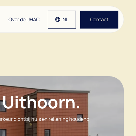
Over de UHAC
NL
Contact
tlap
Grep
etsen
man
n Uithoorn.
rkeur dichtbij huis en rekening houdend