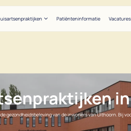
uisartsenpraktijken
Patiënteninformatie
Vacatures
heunis en Hijzen
Tussen Meren |
Bors
Konijnendijk en
ldoorn en Baart
Garr
Groenemeyer
se en Maarse
Nap
The Amstel Doctor at the
Weg
Waver | Benbrahim en De
tsenpraktijken i
Lange
Noor
e gezondheidsbeleving van de inwoners van Uithoorn. Bij voo