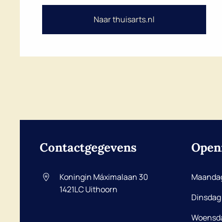
Naar thuisarts.nl
Contactgegevens
Open
Koningin Máximalaan 30
Maanda
1421LC
Uithoorn
Dinsdag
Woensd