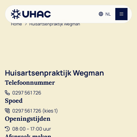
NL
Home
Huisartsenpraktijk Wegman
Ga naar de hoofdinhoud
Ga naar de footer
Contact
Ga naar de toegankelijkheidsinstellingen
Huisartsenpraktijken
Patiënteninformatie
Huisartsenpraktijk Wegman
Telefoonnummer
Vacatures
0297 561 726
Spoed
Over de UHAC
0297 561 726 (kies 1)
Openingstijden
08:00 – 17:00 uur
Afspraak maken